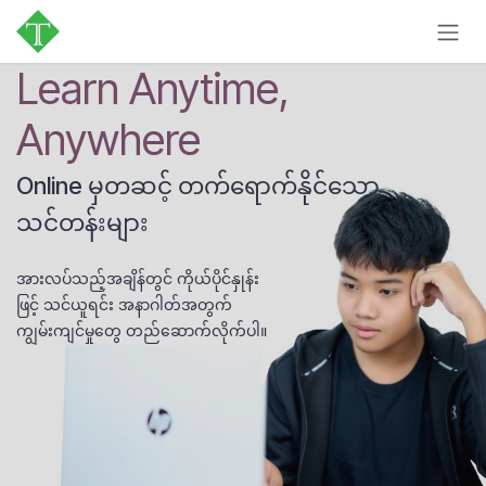
Skip to Content
Learn Anytime,
Anywhere
Online မှတဆင့် တက်ရောက်နိုင်သော
သင်တန်းများ
အားလပ်သည့်အချိန်တွင် ကိုယ်ပိုင်နှုန်း
ဖြင့် သင်ယူရင်း အနာဂါတ်အတွက်
ကျွမ်းကျင်မှုတွေ တည်ဆောက်လိုက်ပါ။